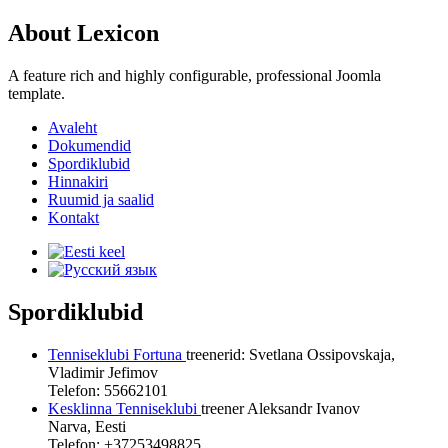
About Lexicon
A feature rich and highly configurable, professional Joomla
template.
Avaleht
Dokumendid
Spordiklubid
Hinnakiri
Ruumid ja saalid
Kontakt
Spordiklubid
Tenniseklubi Fortuna
treenerid: Svetlana Ossipovskaja,
Vladimir Jefimov
Telefon: 55662101
Kesklinna Tenniseklubi
treener Aleksandr Ivanov
Narva, Eesti
Telefon: +37253498825