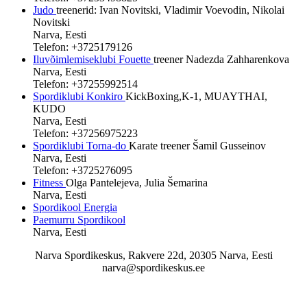
Judo
treenerid: Ivan Novitski, Vladimir Voevodin, Nikolai
Novitski
Narva, Eesti
Telefon: +3725179126
Iluvõimlemiseklubi Fouette
treener Nadezda Zahharenkova
Narva, Eesti
Telefon: +37255992514
Spordiklubi Konkiro
KickBoxing,K-1, MUAYTHAI,
KUDO
Narva, Eesti
Telefon: +37256975223
Spordiklubi Torna-do
Karate treener Šamil Gusseinov
Narva, Eesti
Telefon: +3725276095
Fitness
Olga Pantelejeva, Julia Šemarina
Narva, Eesti
Spordikool Energia
Paemurru Spordikool
Narva, Eesti
Narva Spordikeskus, Rakvere 22d, 20305 Narva, Eesti
narva@spordikeskus.ee