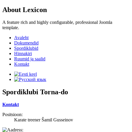
About Lexicon
A feature rich and highly configurable, professional Joomla
template.
Avaleht
Dokumendid
Spordiklubid
Hinnakiri
Ruumid ja saalid
Kontakt
Spordiklubi Torna-do
Kontakt
Positsioon:
Karate treener Šamil Gusseinov