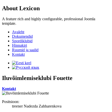
About Lexicon
A feature rich and highly configurable, professional Joomla
template.
Avaleht
Dokumendid
Spordiklubid
Hinnakiri
Ruumid ja saalid
Kontakt
Iluvõimlemiseklubi Fouette
Kontakt
Positsioon:
treener Nadezda Zahharenkova