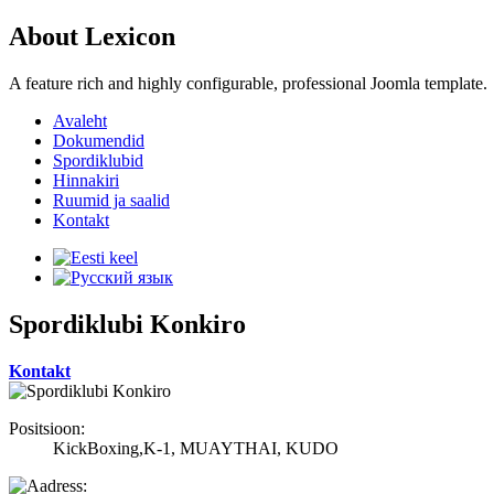
About Lexicon
A feature rich and highly configurable, professional Joomla template.
Avaleht
Dokumendid
Spordiklubid
Hinnakiri
Ruumid ja saalid
Kontakt
Spordiklubi Konkiro
Kontakt
Positsioon:
KickBoxing,K-1, MUAYTHAI, KUDO