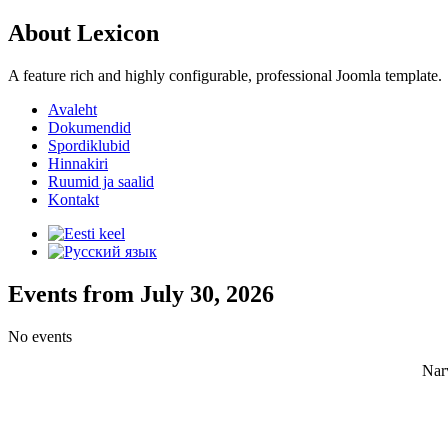
About Lexicon
A feature rich and highly configurable, professional Joomla template.
Avaleht
Dokumendid
Spordiklubid
Hinnakiri
Ruumid ja saalid
Kontakt
Events from July 30, 2026
No events
Nar