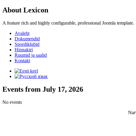
About Lexicon
A feature rich and highly configurable, professional Joomla template.
Avaleht
Dokumendid
Spordiklubid
Hinnakiri
Ruumid ja saalid
Kontakt
Events from July 17, 2026
No events
Nar