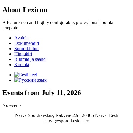
About Lexicon
A feature rich and highly configurable, professional Joomla
template.
Avaleht
Dokumendid
Spordiklubid
Hinnakiri
Ruumid ja saalid
Kontakt
Events from July 11, 2026
No events
Narva Spordikeskus, Rakvere 22d, 20305 Narva, Eesti
narva@spordikeskus.ee