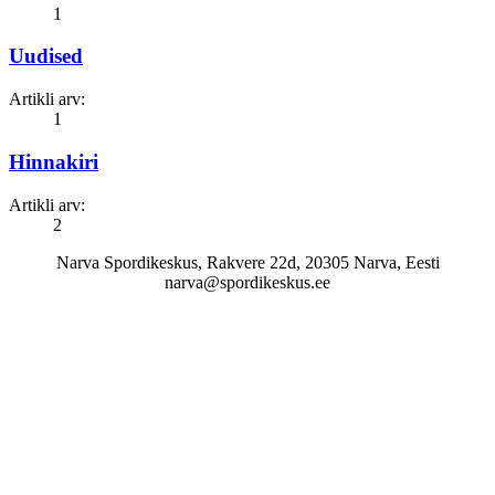
1
Uudised
Artikli arv:
1
Hinnakiri
Artikli arv:
2
Narva Spordikeskus, Rakvere 22d, 20305 Narva, Eesti
narva@spordikeskus.ee