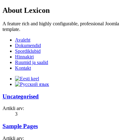
About Lexicon
A feature rich and highly configurable, professional Joomla
template.
Avaleht
Dokumendid
Spordiklubid
Hinnakiri
Ruumid ja saalid
Kontakt
Uncategorised
Artikli arv:
3
Sample Pages
Artikli arv: